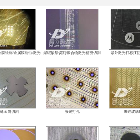
金膜蚀刻/金属膜刻蚀/激光
聚碳酸酯切割/聚合物激光精密切割
紫外激光打标江
蚀刻金属膜
薄金属切割
激光打孔
硼硅玻璃