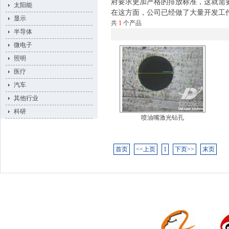
府要求更加严格的排放标准，这就需
太阳能
在这方面，公司已经做了大量开发工
显示
共
1
个产品
半导体
微电子
照明
医疗
汽车
其他行业
科研
喷油嘴激光钻孔
首页
<<上页
1
下页>>
末页