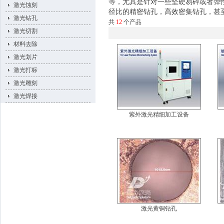
等，尤其是针对一些坚硬易碎或者弹
激光蚀刻
径比的精密钻孔，高效密集钻孔，甚
激光钻孔
共
12
个产品
激光切割
材料去除
激光划片
激光打标
激光雕刻
激光焊接
紫外激光精细加工设备
激光黄铜钻孔