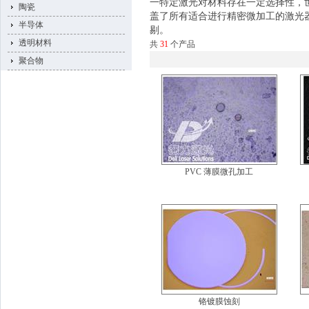
一特定激光对材料存在一定选择性，
陶瓷
盖了所有适合进行精密微加工的激光
半导体
剔。
透明材料
共
31
个产品
聚合物
PVC 薄膜微孔加工
铬镀膜蚀刻